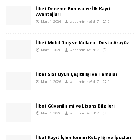
İlbet Deneme Bonusu ve İlk Kayıt
Avantajları
Mart 1, 2026
wpadmin_4e3d17
0
İlbet Mobil Giriş ve Kullanıcı Dostu Arayüz
Mart 1, 2026
wpadmin_4e3d17
0
İlbet Slot Oyun Çeşitliliği ve Temalar
Mart 1, 2026
wpadmin_4e3d17
0
İlbet Güvenilir mi ve Lisans Bilgileri
Mart 1, 2026
wpadmin_4e3d17
0
İlbet Kayıt İşlemlerinin Kolaylığı ve İpuçları