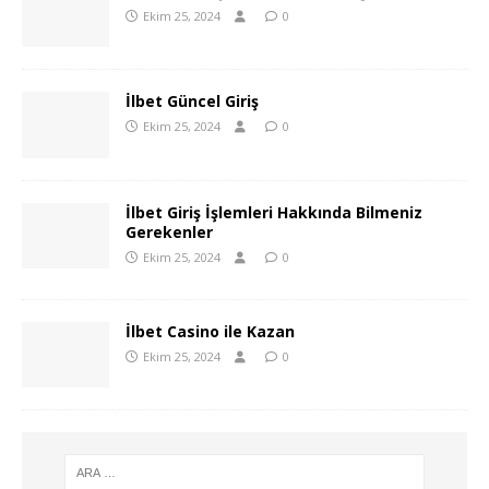
Ekim 25, 2024
0
İlbet Güncel Giriş
Ekim 25, 2024
0
İlbet Giriş İşlemleri Hakkında Bilmeniz
Gerekenler
Ekim 25, 2024
0
İlbet Casino ile Kazan
Ekim 25, 2024
0